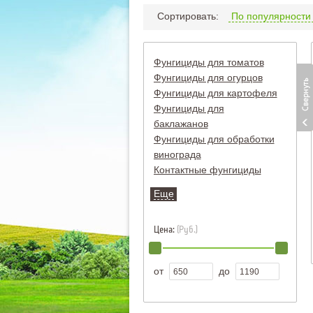
Сортировать:
По популярност
Фунгициды для томатов
Фунгициды для огурцов
Фунгициды для картофеля
Фунгициды для
баклажанов
Фунгициды для обработки
винограда
Контактные фунгициды
для винограда
Еще
Лечащие фунгициды для
винограда
Цена:
(Руб.)
Системные фунгициды для
винограда
Фунгициды для клубники
от
до
Фунгицид для семян
Фунгициды для перца
Фунгициды для дыни