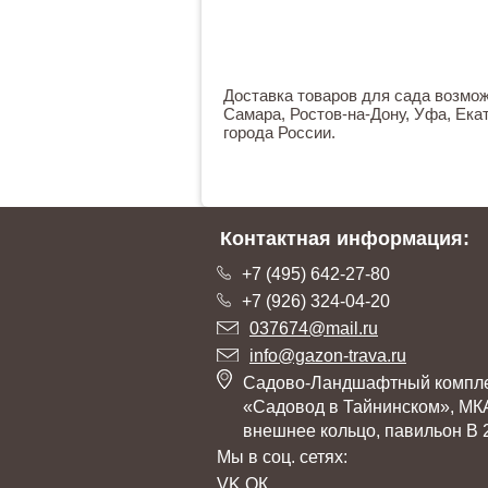
Фунгициды для комнатных
цветов
Фунгицид для газона и
газонной травы
Доставка товаров для сада возможн
Системный фунгицид для
Самара, Ростов-на-Дону, Уфа, Екат
газона
города России.
Фунгицид для фиалок
Фунгициды для
подсолнечника
Фунгициды для комнатных
Контактная информация:
растений
Фунгициды для малины
+7 (495) 642-27-80
Фунгициды для груши
+7 (926) 324-04-20
Фунгициды для смородины
037674@mail.ru
Фунгициды для
info@gazon-trava.ru
виноградников
Садово-Ландшафтный компл
Фунгициды для
«Садовод в Тайнинском», МК
крыжовника
внешнее кольцо, павильон В 
Фунгициды от парши
Мы в соц. сетях:
Фунгициды от монилиоза
VK
ОК
Фунгициды от коккомикоза