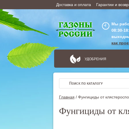
Доставка и оплата
Гарантии и возвр
ОФОРМИТЬ ЗАКАЗ
Мы рабо
08:30-18
выходн
как про
УДОБРЕНИЯ
Главная
/
Фунгициды от клястероспо
Фунгициды от кл