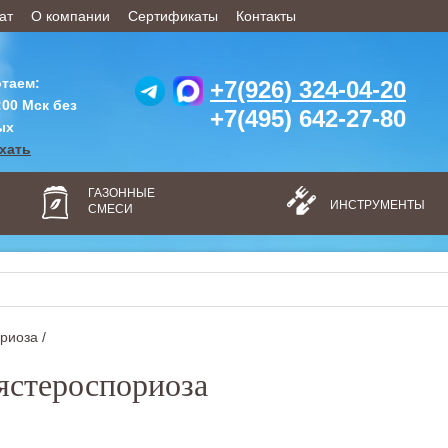
ат
О компании
Сертификаты
Контакты
таем:
+7(926) 324-04-20
:00 Мск без
+7(495) 642-27-80
ых
ехать
ГАЗОННЫЕ
ИНСТРУМЕНТЫ
СМЕСИ
риоза /
ястероспориоза