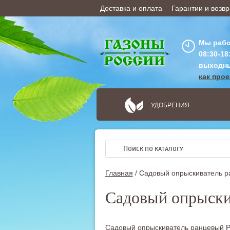
Доставка и оплата
Гарантии и возвр
ОФОРМИТЬ ЗАКАЗ
Мы рабо
08:30-18
выходн
как про
УДОБРЕНИЯ
Главная
/
Садовый опрыскиватель р
Садовый опрыски
Садовый опрыскиватель ранцевый Ра