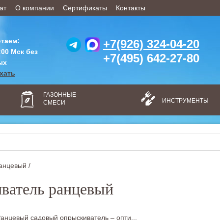
ат
О компании
Сертификаты
Контакты
таем:
+7(926) 324-04-20
:00 Мск без
+7(495) 642-27-80
ых
ехать
ГАЗОННЫЕ
ИНСТРУМЕНТЫ
СМЕСИ
анцевый /
ватель ранцевый
нцевый садовый опрыскиватель – опти...