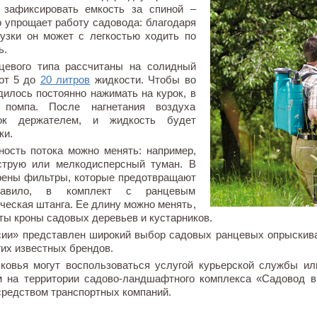
 зафиксировать емкость за спиной –
о упрощает работу садовода: благодаря
узки он может с легкостью ходить по
ь.
цевого типа рассчитаны на солидный
 от 5 до
20 литров
жидкости. Чтобы во
дилось постоянно нажимать на курок, в
 помпа. После нагнетания воздуха
рок держателем, и жидкость будет
ки.
ность потока можно менять: например,
струю или мелкодисперсный туман. В
рены фильтры, которые предотвращают
равило, в комплект с ранцевым
ческая штанга. Ее длину можно менять,
ты кроны садовых деревьев и кустарников.
ссии» представлен широкий выбор садовых ранцевых опрыскив
гих известных брендов.
овья могут воспользоваться услугой курьерской службы или
 на территории садово-ландшафтного комплекса «Садовод в 
средством транспортных компаний.