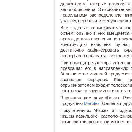
держателям, которые позволяют
наподобие ранца. Это значительн
правильному распределению нагр
участку, перенося тяжелую емкост
Все садовые опрыскиватели ран
объем: обычно в них вмещается
время долгого орошения не прихо
конструкцию включена ручная
достаточно зафиксировать ку
непрерывно подаваться из форсун
При помощи регулятора интенсив
превращая его в направленную 
большинстве моделей предусмот
засорение форсунок. Как п
опрыскивателем входит телескопи
настраивая в зависимости от высо
В каталоге компании «Газоны Ро
продукцию
Marolex
, Gardena и дру
Покупатели из Москвы и Подмоск
нашем павильоне, расположенном
регионов товары отправляются по