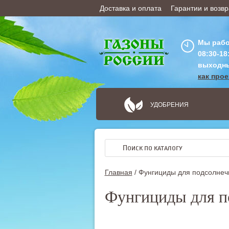
Доставка и оплата
Гарантии и возвр
ОФОРМИТЬ ЗАКАЗ
Мы рабо
08:30-18
выходн
как про
УДОБРЕНИЯ
Главная
/
Фунгициды для подсолнечн
Фунгициды для п