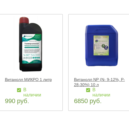
Витанолл МИКРО 1 литр
Витанолл NP (N- 9-12%, P-
28-30%) 10 л
В
В
наличии
наличии
990 руб.
6850 руб.