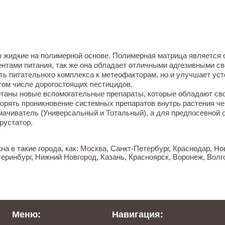
жидкие на полимерной основе. Полимерная матрица является 
нтами питания, так же она обладает отличными адгезивными св
ть питательного комплекса к метеофакторам, но и улучшает уст
том числе дорогостоящих пестицидов.
отаны новые вспомогательные препараты, которые обладают св
орять проникновение системных препаратов внутрь растения че
мачиватель (Универсальный и Тотальный), а для предпосевной 
рустатор.
а в такие города, как: Москва, Санкт-Петербург, Краснодар, Н
еринбург, Нижний Новгород, Казань, Красноярск, Воронеж, Волго
Меню:
Навигация: