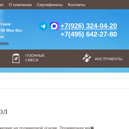
ат
О компании
Сертификаты
Контакты
таем:
+7(926) 324-04-20
:00 Мск без
+7(495) 642-27-80
ых
ехать
ГАЗОННЫЕ
ИНСТРУМЕНТЫ
СМЕСИ
ол
идкие на полимерной основе. Полимерная ма�...