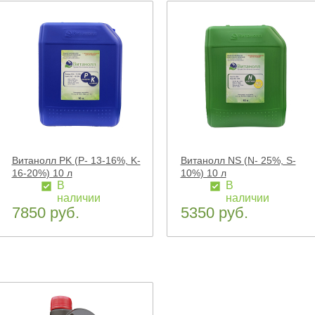
Витанолл PK (P- 13-16%, K-
Витанолл NS (N- 25%, S-
16-20%) 10 л
10%) 10 л
В
В
наличии
наличии
7850 руб.
5350 руб.