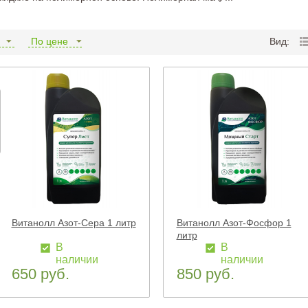
и
По цене
Вид:
Витанолл Азот-Сера 1 литр
Витанолл Азот-Фосфор 1
литр
В
В
наличии
наличии
650 руб.
850 руб.