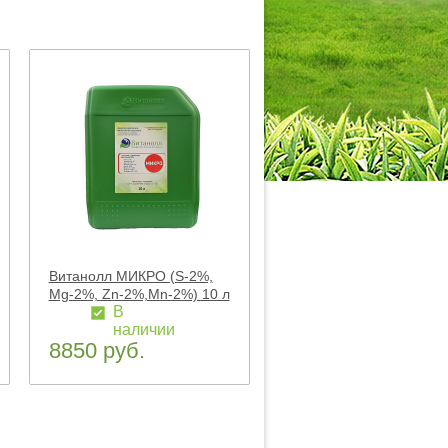
Витанолл МИКРО (S-2%,
Mg-2%, Zn-2%,Mn-2%) 10 л
В
наличии
8850 руб.