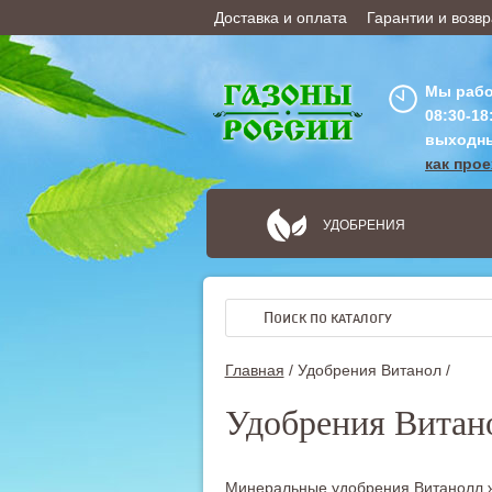
Доставка и оплата
Гарантии и возвр
ОФОРМИТЬ ЗАКАЗ
Мы рабо
08:30-18
выходн
как про
УДОБРЕНИЯ
Главная
/
Удобрения Витанол /
Удобрения Витан
Минеральные удобрения Витанолл ж