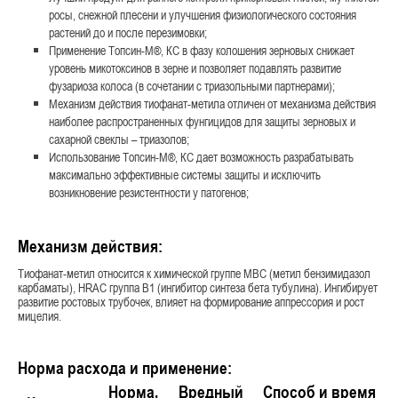
росы, снежной плесени и улучшения физиологического состояния
растений до и после перезимовки;
Применение Топсин-М®, КС в фазу колошения зерновых снижает
уровень микотоксинов в зерне и позволяет подавлять развитие
фузариоза колоса (в сочетании с триазольными партнерами);
Механизм действия тиофанат-метила отличен от механизма действия
наиболее распространенных фунгицидов для защиты зерновых и
сахарной свеклы – триазолов;
Использование Топсин-М®, КС дает возможность разрабатывать
максимально эффективные системы защиты и исключить
возникновение резистентности у патогенов;
Механизм действия:
Тиофанат-метил относится к химической группе MBC (метил бензимидазол
карбаматы), HRAC группа B1 (ингибитор синтеза бета тубулина). Ингибирует
развитие ростовых трубочек, влияет на формирование аппрессория и рост
мицелия.
Норма расхода и применение:
Норма,
Вредный
Способ и время