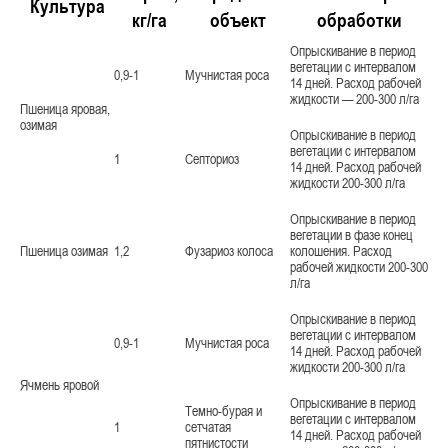
Культура
кг/га
объект
обработки
Опрыскивание в период
вегетации с интервалом
0,9-1
Мучнистая роса
14 дней. Расход рабочей
жидкости — 200-300 л/га
Пшеница яровая,
озимая
Опрыскивание в период
вегетации с интервалом
1
Септориоз
14 дней. Расход рабочей
жидкости 200-300 л/га
Опрыскивание в период
вегетации в фазе конец
Пшеница озимая
1,2
Фузариоз колоса
колошения. Расход
рабочей жидкости 200-300
л/га
Опрыскивание в период
вегетации с интервалом
0,9-1
Мучнистая роса
14 дней. Расход рабочей
жидкости 200-300 л/га
Ячмень яровой
Опрыскивание в период
Темно-бурая и
вегетации с интервалом
1
сетчатая
14 дней. Расход рабочей
пятнистости