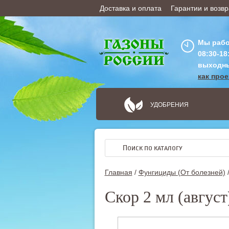
Доставка и оплата
Гарантии и возвр
ОФОРМИТЬ ЗАКАЗ
Мы рабо
08:30-18
выходн
как про
УДОБРЕНИЯ
Главная
/
Фунгициды (От болезней)
Скор 2 мл (август