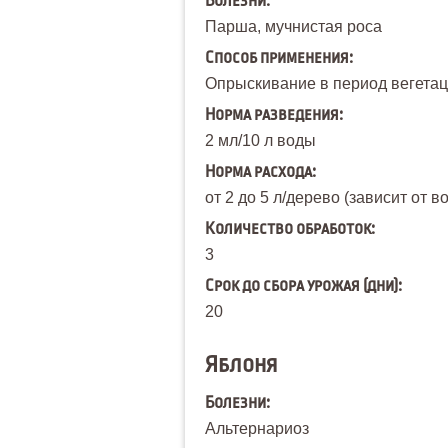
Болезни:
Парша, мучнистая роса
Способ применения:
Опрыскивание в период вегетаци
Норма разведения:
2 мл/10 л воды
Норма расхода:
от 2 до 5 л/дерево (зависит от в
Количество обработок:
3
Срок до сбора урожая (дни):
20
Яблоня
Болезни:
Альтернариоз