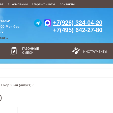
ат
О компании
Сертификаты
Контакты
таем:
+7(926) 324-04-20
:00 Мск без
+7(495) 642-27-80
ых
ехать
ГАЗОННЫЕ
ИНСТРУМЕНТЫ
СМЕСИ
/
Скор 2 мл (август) /
)