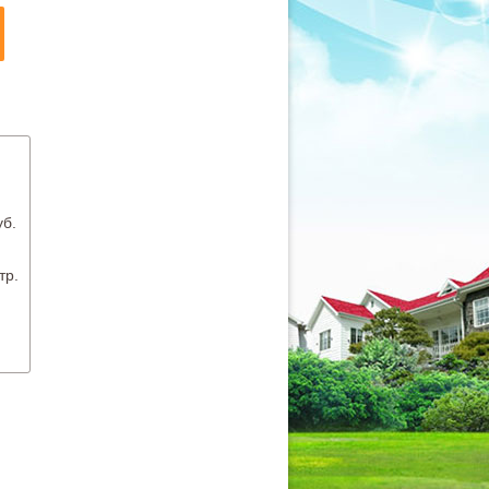
уб.
.
тр.