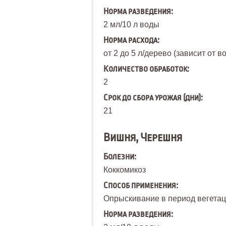
Норма разведения:
2 мл/10 л воды
Норма расхода:
от 2 до 5 л/дерево (зависит от в
Количество обработок:
2
Срок до сбора урожая (дни):
21
Вишня, Черешня
Болезни:
Коккомикоз
Способ применения:
Опрыскивание в период вегетаци
Норма разведения: