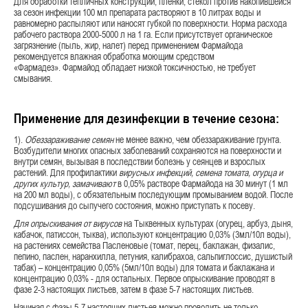
Для обработки тепличных конструкций, пленки, стекол против накопившейся
за сезон инфекции 100 мл препарата растворяют в 10 литрах воды и
равномерно распыляют или наносят губкой по поверхности. Норма расхода
рабочего раствора 2000-5000 л на 1 га. Если присутствует органическое
загрязнение (пыль, жир, налет) перед применением Фармайода
рекомендуется влажная обработка моющим средством
«Фармадез». Фармайод обладает низкой токсичностью, не требует
смывания.
Применение для дезинфекции в течение сезона:
1).
Обеззараживание семян
не менее важно, чем обеззараживание грунта.
Возбудители многих опасных заболеваний сохраняются на поверхности и
внутри семян, вызывая в последствии болезнь у сеянцев и взрослых
растений. Для профилактики
вирусных инфекций, семена томата, огурца и
других культур, замачивают
в 0,05% растворе Фармайода на 30 минут (1 мл
на 200 мл воды), с обязательным последующим промыванием водой. После
подсушивания до сыпучего состояния, можно приступать к посеву.
Для опрыскивания от вирусов
на Тыквенных культурах (огурец, арбуз, дыня,
кабачок, патиссон, тыква), используют концентрацию 0,03% (3мл/10л воды),
на растениях семейства Пасленовые (томат, перец, баклажан, физалис,
пепино, паслен, наранхилла, петуния, калибрахоа, сальпиглоссис, душистый
табак) – концентрацию 0,05% (5мл/10л воды) для томата и баклажана и
концентрацию 0,03% - для остальных. Первое опрыскивание проводят в
фазе 2-3 настоящих листьев, затем в фазе 5-7 настоящих листьев.
Начиная с фазы 5-7 настоящих листьев можно проводить не только