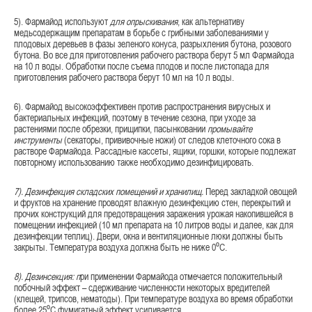
5). Фармайод используют
для опрыскивания
, как альтернативу
медьсодержащим препаратам в борьбе с грибными заболеваниями у
плодовых деревьев в фазы зеленого конуса, разрыхления бутона, розового
бутона. Во все для приготовления рабочего раствора берут 5 мл Фармайода
на 10 л воды. Обработки после съема плодов и после листопада для
приготовления рабочего раствора берут 10 мл на 10 л воды.
6). Фармайод высокоэффективен против распространения вирусных и
бактериальных инфекций, поэтому в течение сезона, при уходе за
растениями после обрезки, прищипки, пасынковании
промывайте
инструменты
(секаторы, прививочные ножи) от следов клеточного сока в
растворе Фармайода. Рассадные кассеты, ящики, горшки, которые подлежат
повторному использованию также необходимо дезинфицировать.
7). Дезинфекция складских помещений и хранилищ.
Перед закладкой овощей
и фруктов на хранение проводят влажную дезинфекцию стен, перекрытий и
прочих конструкций для предотвращения заражения урожая накопившейся в
помещении инфекцией (10 мл препарата на 10 литров воды и далее, как для
дезинфекции теплиц). Двери, окна и вентиляционные люки должны быть
закрыты. Температура воздуха должна быть не ниже 0⁰С.
8). Дезинсекция:
п
ри применении Фармайода отмечается положительный
побочный эффект – сдерживание численности некоторых вредителей
(клещей, трипсов, нематоды). При температуре воздуха во время обработки
более 25⁰С фумигатный эффект усиливается.