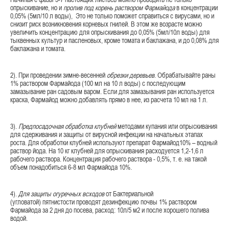
опрыскивание, но и
пролив под корень раствором Фармайода
в концентрации
0,05% (5мл/10 л воды), Это не только поможет справиться с вирусами, но и
снизит риск возникновения корневых гнилей. В этом же возрасте можно
увеличить концентрацию для опрыскивания до 0,05% (5мл/10л воды) для
тыквенных культур и пасленовых, кроме томата и баклажана, и до 0,08% для
баклажана и томата.
2). При проведении зимне-весенней
обрезки деревьев
. Обрабатывайте раны
1% раствором Фармайода (100 мл на 10 л воды) с последующим
замазывание ран садовым варом. Если для замазывания ран используется
краска, Фармайод можно добавлять прямо в нее, из расчета 10 мл на 1 л.
3).
Предпосадочная обработка клубней
методами купания или опрыскивания
для сдерживания и защиты от вирусной инфекции на начальных этапах
роста. Для обработки клубней используют препарат Фармайод10% – водный
раствор йода. На 10 кг клубней для опрыскивания расходуется 1,2-1,6 л
рабочего раствора. Концентрация рабочего раствора - 0,5%, т. е. на такой
объем понадобиться 6-8 мл Фармайода 10%.
4).
Для защиты огуречных всходов
от Бактериальной
(угловатой) пятнистости проводят дезинфекцию почвы 1% раствором
Фармайода за 2 дня до посева, расход: 10л/5 м2 и после хорошего полива
водой.