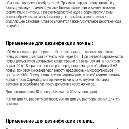
обменные процессы возбудителей. Проникая в протоплазму клеток, йод
взаимодействует с аминогруппами белков, подавляет жизненно важные
ферментные системы. При взаимодействии йода с водой протоплазмы
клеток образуется активный кислород, который оказывает сильное
окисляющее действие. Этим объясняется также губительное действие йода
на грибы.
Применение для дезинфекции почвы:
100 мл препарата растворяют в 10 литрах воды и тщательно проливают
почву из лейки с мелким ситечком или через ОЗГ. При сильной зараженности
почвы допускается увеличение концентрации в 3 раза (300 мл на 10 литров
воды). 10 л 1% приготовленного раствора достаточно для обработки 5 м2
почвы, при этом снижение численности вредоносных микроорганизмов
достигает 98%. Перед пролив грунта Фармайодом, его необходимо пролить
водой, чтобы Фармайод мог проникнуть как можно глубже. Высадка
растений в обработанную почву допустима через 48 часов.
Для приготовления 10 л понадобиться (на 30 кв.м. площади):
100 мл для 1% рабочего раствора; 200 мл для 2% раствора; 300 мл для 3%
раствора.
Применение для дезинфекции теплиц: