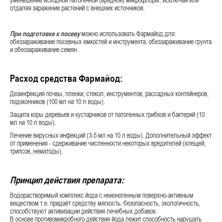
уменьшение исходной патогенной (вредной) микрофлоры, исключая или
отдаляя заражение растений с внешних источников.
При подготовке к посеву
можно использовать Фармайод для:
обеззараживание посевных емкостей и инструмента, обеззараживание грунта
и обеззараживание семян.
Расход средства Фармайод:
Дезинфекция почвы, пленки, стекол, инструментов, рассадных контейнеров,
подоконников (100 мл на 10 л воды).
Защита коры деревьев и кустарников от патогенных грибков и бактерий (10
мл на 10 л воды).
Лечение вирусных инфекций (3-5 мл на 10 л воды). Дополнительный эффект
от применения - сдерживание численности некоторых вредителей (клещей,
трипсов, нематоды).
Принцип действия препарата:
Водорастворимый комплекс йода с неионогенным поверхно-активным
веществом т.е. придаёт средству мягкость, безопасность, экологичность,
способствуют активизации действия лечебных добавок.
В основе противомикробного действия йода лежит способность нарушать