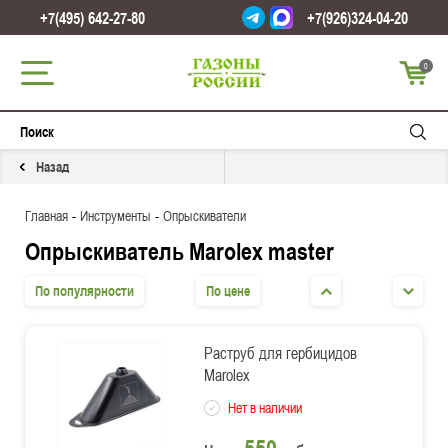
+7(495) 642-27-80
+7(926)324-04-20
0
Назад
-
-
Главная
Инструменты
Опрыскиватели
Опрыскиватель Marolex master
По популярности
По цене
Раструб для гербицидов
Marolex
Нет в наличии
550