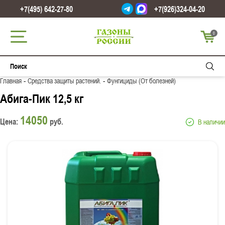
+7(495) 642-27-80
+7(926)324-04-20
0
-
-
Главная
Средства защиты растений.
Фунгициды (От болезней)
Абига-Пик 12,5 кг
14050
Цена:
руб.
В наличии