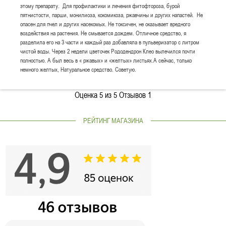
этому препарату. Для профилактики и лечения фитофтороза, бурой
пятнистости, парши, монилиоза, кокомикоза, ржавчины и других напастей. Не
опасен для пчел и других насекомых. Не токсичен, не оказывает вредного
воздействия на растения. Не смывается дождем. Отличное средство, я
разделила его на 3 части и каждый раз добавляла в пульверизатор с литром
чистой воды. Через 2 недели цветочек Рододендрон Клео вылечился почти
полностью. А был весь в « ржавых» и «желтых» листьях.А сейчас, только
немного желтых, Натуральное средство. Советую.
Оценка
5
из 5 Отзывов
1
РЕЙТИНГ МАГАЗИНА