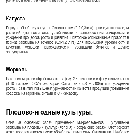
растения в меньшей степени повреждались заболеваниями.
Капуста.
Первую обработку капусты Силиплантом (0,2-0,3л/га) проводят по всходам
растений для повышения устойчивости к ранневесенним заморозкам и
ускорения процессов роста и развития. Повторное опрыскивание проводят в
период завязывания кочанов (0,9-1,2 л/га) для повышения урожайности и
качества, меньшей повреждаемости гусеницами белянок и других
чешуекрылых.
Морковь.
Растения моркови обрабатывают в фазу 2-4 листьев и в фазу линьки корня
(8-10 листьев) 0,05% раствором Силипланта (50 мл/100л) для ускорения
роста и развития, повышения урожайности и качества продукции (повышения
содержания каротина, витамина С и сахаров).
Плодово-ягодные культуры.
Одна из основных задач применения микроэлементов - улучшение
завязывания плодовых культур (яблоня) и сохранение завязи. Этот эффект
четко прослеживается после обработок применения Силипланта. Наиболее