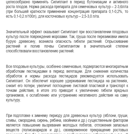
целесообразно применять Силиплант в период бутонизации и активного
роста плодов. Норма расхода препарата для семечковых культур – 2-3,6л/га
(при большей кратности применения концентрация препарата 0,1-0,2%, то
есть 0,1-0,2 л/100л), для косточковых культур – 2,5-3,0 л/га.
Значительный эффект оказывает Силиплант при восстановлении плодовых
культур после повреждения морозами. Так, груша после перезимовки имела
бурую древесину, возникла опасность гибели растений. Опрыскивание
растений и полив почвы Силиплантом в значительной степени
способствовали вос­становлению растений.
Все плодовые культуры, особенно семечковые, подвергаются многократным
обработкам пестицидами в период вегетации. Для снижения количества
обработок и нормы расхода пестицидов рекомендуется использовать
Силиплант. Он обеспечит хорошее удерживание пестицида на растениях,
снизит его потери, увеличит поглощение листовой пластикой и транспорт к
точкам действия, в итоге это приводит к увеличению гибели вредных
организмов, к ослаблению или устранению негативного действия на саму
культуру.
При подготовке к зимнему периоду для древесных культур (яблони, груши,
сливы, смородина, сирень, рябина, хвойники и др.) существенным фактором
является повышение вызревания молодых побегов, отложения запасных
веществ (полисахаридов и др.), своевременное прекращение ростовых