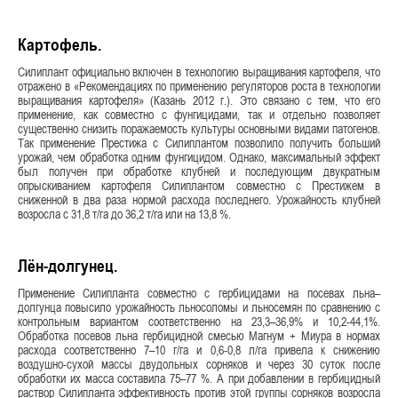
Картофель.
Силиплант официально включен в технологию выращивания картофеля, что
отражено в «Рекомендациях по применению регуляторов роста в технологии
выращивания картофеля» (Казань 2012 г.). Это связано с тем, что его
применение, как совместно с фунгицидами, так и отдельно позволяет
существенно снизить поражаемость культуры основными видами патогенов.
Так применение Престижа с Силиплантом позволило получить больший
урожай, чем обработка одним фунгицидом. Однако, максимальный эффект
был получен при обработке клубней и последующим двукратным
опрыскиванием картофеля Силиплантом совместно с Престижем в
сниженной в два раза нормой расхода последнего. Урожайность клубней
возросла с 31,8 т/га до 36,2 т/га или на 13,8 %.
Лён-долгунец.
Применение Силипланта совместно с гербицидами на посевах льна–
долгунца повысило урожайность льносоломы и льносемян по сравнению с
контрольным вариантом соответственно на 23,3–36,9% и 10,2-44,1%.
Обработка посевов льна гербицидной смесью Магнум + Миура в нормах
расхода соответственно 7–10 г/га и 0,6-0,8 л/га привела к снижению
воздушно-сухой массы двудольных сорняков и через 30 суток после
обработки их масса составила 75–77 %. А при добавлении в гербицидный
раствор Силипланта эффективность против этой группы сорняков возросла