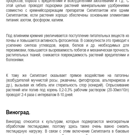
процессов, борьба с вредителями и возбудителями заболеваний и т.д.. С
этой целью проводят подкормки растений минеральными удобрениями
совместно с кремнийсодержащим препаратом Силиплантом или одним
Силиплантом, если растения хорошо обеспечены основными элементами
питания: азотом, фосфором, калием.
Под влиянием кремния увеличивается поступление питательных веществ из
почвы и повышается активность фотосинтеза. В совокупности это приводит к
усилению синтеза углеводов, жиров, белков и др. необходимых для
перезимовки, повышается вызреваемость побегов и механическая прочность
растительных тканей, снижается повреждаемость растений вредителями и
болезнями.
К тому же Силиплант оказывает прямое воздействие на патогены
(возбудителей мучнистой росы, ржавчины, фитофтороза, альтернариоза и
др.), вызывая их гибель или стерильность спор (конидий). Опрыскивание
растений или полив под корень 0,2-0,3% рабочим раствором (20-30мл/10л)
проводят 2-4 раза с интервалом 8-10 дней.
Виноград.
Виноград относится к культурам, которые подвергаются многократным
обработкам пестицидами, поэтому здесь также очень важно снизить
пестицидную нагрузку. В связи с этим включение Силипланта в баковые