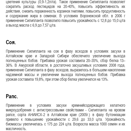
цветения культуры (0,9-1,2л/га). Такое применение Силипланта позволяет
сократить расход пестицидов на 20-40%, повысить эффективность их
действия, снизить пораженность корзинок гнилями, повысить продуктивность
и содержание жира в семенах. В условиях Воронежской обл. в 2006 г
применение Силипланта позволило повысить урожайность с 12,8 до 15,0 ц/га
а выход масла с 6,9 до 7,57 ц/га.
Соя.
Применение Силипланта на сое в фазу всходов в условиях засухи в
Алтайском крае и Западной Сибири обеспечило увеличение выхода
полноценных бобов. Прибавка урожая составила 20–35%, сбор белка 13–
36%. В Амурской области, в достаточно засушливых условиях 2008 года,
применение Силипланта в фазу всходов, выразилось в большем накоплении
надземной массы и увеличении выхода полноценных бобов. Прибавка
урожая составила 19,8%, при этом сбор белка увеличился на 13%.
Рапс.
Применение в условиях засухи кремнийсодержащего хелатного
микроудобрения с антистрессовыми свойствами - Силипланта на яровом
рапсе, сорта АНИИСХ-2 в Алтайском крае (2005г.) в фазу бутонизации
привело к повышению урожайности с 29,6 до 33,0 ц/га. Урожайность
биомассы увеличилась с 175 до 224 ц/га. Возросла масса 1000 семян и их
масличность.