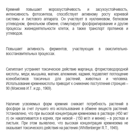
Кремний повышает морозоустойчивость и засухоустойчивость,
интенсивность фотосинтеза, способствует активному росту корневой
системы и листового аппарата. Он участвует в нуклеиновом, белковом
углеводном, фенольном обмене, стимулирует фосфорилирование и другие
процессы жизнедеятельности клеток, а также транспорт протеинов и
углеводов.
Повышает активность ферментов, участвующих в окислительно-
восстановительных процессах.
Силиплант устраняет токсическое действие марганца, фтористоводородной
кислоты, меди, мышьяка, магния, алюминия, кадмия, подавляет поглощение
ксенобиотиков токсичных для растений, животных и человека.
Использование кремнекислоты приводит к снижению поступления стронция –
90 (Моисеев И.Т. и др., 1969).
Наличие усвояемых форм кремния снижает потребность растений в
фосфоре за счет лучшего его использования в обмене веществ растений.
Установлено, что при высокой концентрации кремнезема в растворе (450 мг/
л) он накапливается в корнях, при низкой - (150 мг/л и менее) – в ростках и
листьях. При этом выявлено, что высокая концентрация кремнезема не
оказывает токсического действия на растения (Whittenberger R.T., 1945).