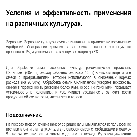
Условия и эффективность применения
на различных культурах.
Зерновые. Зерновые культуры очень отзывчивы на применение кремниевых
удобрений. Содержание кремния в растениях в начале вегетации не
превышает 1%, и увеличивается к концу вегетации до 3%.
Для обработки семян зерновых культур рекомендуется применять
Силиплант (60мл/т, расход рабочего раствора 10л/т) в чистом виде или в
смеси с протравителями, которые используются в сниженных нормах
расхода (на 20-30%). Обработка семян Силиплантом ускоряет всхожесть,
снижает пораженность растений болезнями, особенно грибными, повышает
устойчивость к полеганию, и увеличивает урожайность за счет роста
продуктивной кустистости, массы зерна колоса.
Подсолнечник.
На посевах подсолнечника наиболее рациональным является использование
препарата Силипланта (0,9-1,2л/га) в баковой смеси с гербицидами в фазу 3-
5 настоящих листьев и затем отдельно в период бутонизации-начала