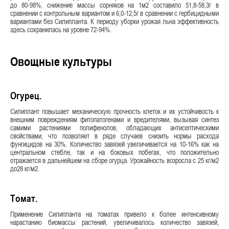
до 80-98%, снижение массы сорняков на 1м2 составило 51,8-58,3г в
сравнении с контрольным вариантом и 6,0-12,5г в сравнении с гербицидными
вариантами без Силипланта. К периоду уборки урожая льна эффективность
здесь сохранилась на уровне 72-94%.
Овощные культуры
Огурец.
Силиплант повышает механическую прочность клеток и их устойчивость к
внешним повреждениям фитопатогенами и вредителями, вызывая синтез
самими растениями полифенолов, обладающих антисептическими
свойствами, что позволяет в ряде случаев снизить нормы расхода
фунгицидов на 30%. Количество завязей увеличивается на 10-16% как на
центральном стебле, так и на боковых побегах, что положительно
отражается в дальнейшем на сборе огурца. Урожайность возросла с 25 кг/м2
до28 кг/м2.
Томат.
Применение Силипланта на томатах привело к более интенсивному
нарастанию биомассы растений, увеличивалось количество завязей,