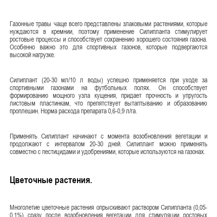
Газонные травы чаще всего представлены злаковыми растениями, которые
нуждаются в кремнии, поэтому применение Силипланта стимулирует
ростовые процессы и способствует сохранению хорошего состояния газона.
Особенно важно это для спортивных газонов, которые подвергаются
высокой нагрузке.
Силиплант (20-30 мл/10 л воды) успешно применяется при уходе за
спортивными газонами на футбольных полях. Он способствует
формированию мощного узла кущения, придает прочность и упругость
листовым пластинкам, что препятствует вытаптыванию и образованию
проплешин. Норма расхода препарата 0,6-0,9 л/га.
Применять Силиплант начинают с момента возобновления вегетации и
продолжают с интервалом 20-30 дней. Силиплант можно применять
совместно с пестицидами и удобрениями, которые используются на газонах.
Цветочные растения.
Многолетие цветочные растения опрыскивают раствором Силипланта (0,05-
0,1%) сразу после возобновления вегетации для стимуляции ростовых