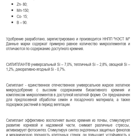
Zn- 80;
Mn-150;
Co- 15;
B – 90.
Удобрение разработано, зарегистрировано и производится ННПП "НЭСТ М"
Данные марки содержат примерно равное количество микроэлементов и
отличаются по содержанию доступного кремния.
СИЛИПЛАНТ® универсальный Si – 7,0%, тепличный Si – 2,8%, овощной Si –
1,2%, декоративно-ягодный Si - 0,7%.
Силиплант - единственное отечественное универсальное жидкое хелатное
микроудобрение с высоким содержанием биоактивного кремния и
комплексом микроэлементов в доступной хелатной форме. Он предназначен
для предпосевной обработки семян и посадочного материала, а также
подкормок растений в период вегетации.
Силиплант эффективно восполняет вынос кремния из почвы, стимулирует
развитие корневой и надземной части, снимает различные стрессы,
активизирует фотосинтез. Стимулируя синтез эндогенных защитных фенолов
и механическую прочность клеточных стенок, он повышает устойчивость к