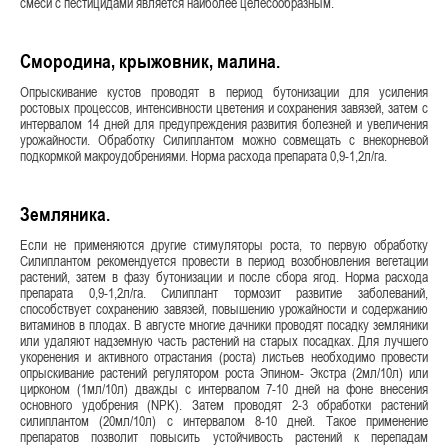
смеси с пестицидами является наиболее целесообразным.
Смородина, крыжовник, малина.
Опрыскивание кустов проводят в период бутонизации для усиления
ростовых процессов, интенсивности цветения и сохранения завязей, затем с
интервалом 14 дней для предупреждения развития болезней и увеличения
урожайности. Обработку Силиплантом можно совмещать с внекорневой
подкормкой макроудобрениями. Норма расхода препарата 0,9-1,2л/га.
Земляника.
Если не применяются другие стимуляторы роста, то первую обработку
Силиплантом рекомендуется провести в период возобновления вегетации
растений, затем в фазу бутонизации и после сбора ягод. Норма расхода
препарата 0,9-1,2л/га. Силиплант тормозит развитие заболеваний,
способствует сохранению завязей, повышению урожайности и содержанию
витаминов в плодах. В августе многие дачники проводят посадку земляники
или удаляют надземную часть растений на старых посадках. Для лучшего
укоренения и активного отрастания (роста) листьев необходимо провести
опрыскивание растений регулятором роста Эпином- Экстра (2мл/10л) или
цирконом (1мл/10л) дважды с интервалом 7-10 дней на фоне внесения
основного удобрения (NPK). Затем проводят 2-3 обработки растений
силиплантом (20мл/10л) с интервалом 8-10 дней. Такое применение
препаратов позволит повысить устойчивость растений к перепадам