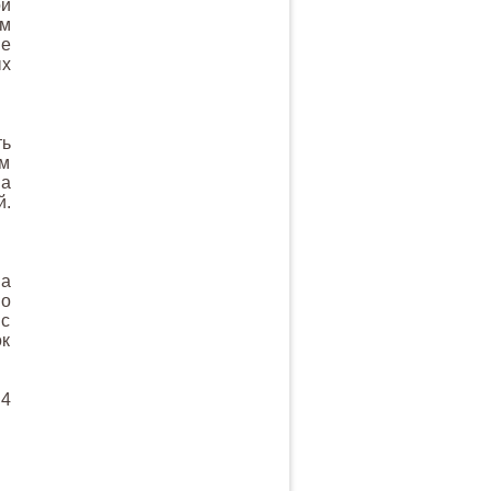
ой
им
ие
ых
ть
им
ва
й.
на
но
 с
ок
 4