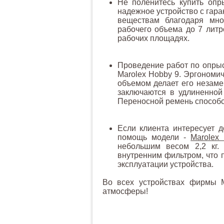
Не поленитесь купить оп
надежное устройство с гара
веществам благодаря мног
рабочего объема до 7 литр
рабочих площадях.
Проведение работ по опрыс
Marolex Hobby 9. Эргономи
объемом делает его незаме
заключаются в удлиненной
Переносной ремень способс
Если клиента интересует д
помощь модели -
Marolex
небольшим весом 2,2 кг.
внутренним фильтром, что 
эксплуатации устройства.
Во всех устройствах фирмы М
атмосферы!