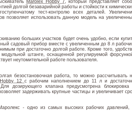
рыскиватель
Marolex Hobby 7
, который представляет соб
нтией долгой безаварийной работы и стойкости к химическ
оступенчатому тест-контролю всех деталей. Увеличен
ов позволяет использовать данную модель на увеличенн
киванию больших участков будет очень удобно, если купи
чный садовый прибор вместе с увеличенным до 8 л рабоч
нимым при достаточно долгой работе. Кроме того, удобст
 модульной штанге, оснащенной регулируемой форсунко
твует неутомительной работе пользователя.
олгая безостановочная работа, то можно рассчитывать 
 Hobby 12
с рабочим наполнением до 11 л и достаточ
 Для дозирующего клапана предусмотрена блокировка
позволяет задерживать крупные частицы и увеличивает ср
аролекс - одно из самых высоких рабочих давлений,