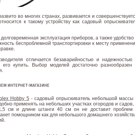
азвито во многих странах, развивается и совершенствует
относится к такому устройству как садовый опрыскивате
 долговременная эксплуатация приборов, а также удобство
жность беспроблемной транспортировки к месту применен
равке.
изводителя отличается безаварийностью и надежностью
м его купить. Выбор моделей достаточно разнообразен
я.
шем интернет-магазине
olex Hobby 5
- садовый опрыскиватель небольшой массы
добно применять на небольших участках огородов и садов,
1,5 см и длине штанги 40 см он не доставит проблем
станет помощником как для небольшого домашнего хозяйств
ий.