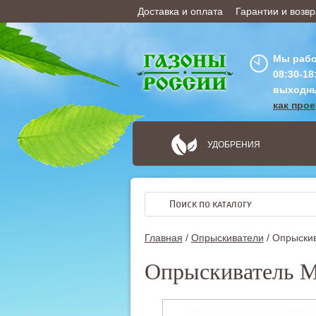
Доставка и оплата
Гарантии и возвр
ОФОРМИТЬ ЗАКАЗ
Мы рабо
08:30-18
выходн
как про
УДОБРЕНИЯ
Главная
/
Опрыскиватели
/
Опрыскив
Опрыскиватель M