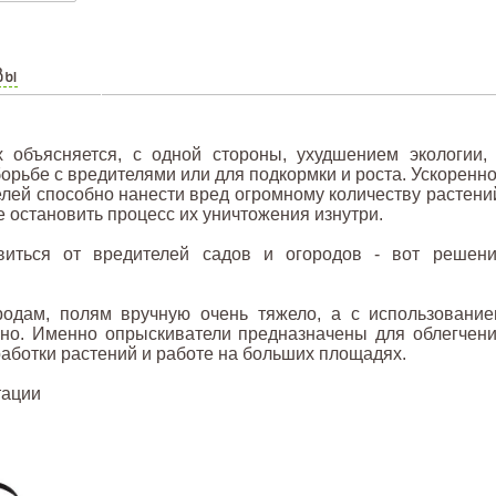
вы
 объясняется, с одной стороны, ухудшением экологии,
орьбе с вредителями или для подкормки и роста. Ускоренн
лей способно нанести вред огромному количеству растени
 остановить процесс их уничтожения изнутри.
виться от вредителей садов и огородов - вот решен
родам, полям вручную очень тяжело, а с использовани
пно. Именно опрыскиватели предназначены для облегчен
работки растений и работе на больших площадях.
тации