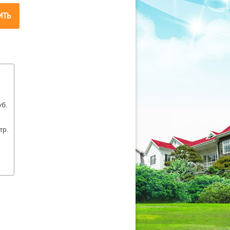
ИТЬ
уб.
.
тр.