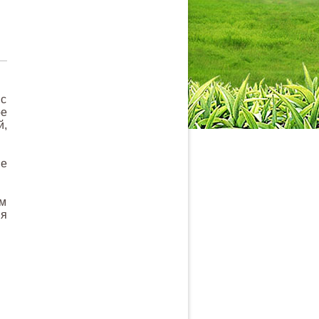
 с
ое
й,
ие
ем
ия