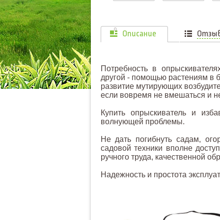
0
Описание
Отзы
Потребность в опрыскивателях
другой - помощью растениям в б
развитие мутирующих возбудите
если вовремя не вмешаться и не
Купить опрыскиватель и изба
волнующей проблемы.
Не дать погибнуть садам, ого
садовой техники вполне досту
ручного труда, качественной об
Надежность и простота эксплуа