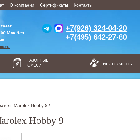
ат
О компании
Сертификаты
Контакты
таем:
+7(926) 324-04-20
:00 Мск без
+7(495) 642-27-80
ых
ехать
ГАЗОННЫЕ
ИНСТРУМЕНТЫ
СМЕСИ
атель Marolex Hobby 9 /
arolex Hobby 9