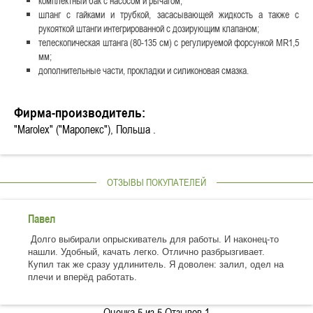
комплектный бак с насосом и рычагом;
шланг с гайками и трубкой, засасывающей жидкость а также с
рукояткой штанги интегрированной с дозирующим клапаном;
телескопическая штанга (80-135 см) с регулируемой форсункой МR1,5
мм;
дополнительные части, прокладки и силиконовая смазка.
Фирма-производитель:
"Marolex" ("Маролекс"), Польша .
ОТЗЫВЫ ПОКУПАТЕЛЕЙ
Павел
Долго выбирали опрыскиватель для работы. И наконец-то
нашли. Удобный, качать легко. Отлично разбрызгивает.
Купил так же сразу удлинитель. Я доволен: залил, одел на
плечи и вперёд работать.
Оценка
5
из 5 Отзывов
1