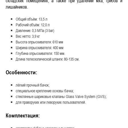
складских помещениях, а также при удалении мха, грибов и
лишайников.
Общий объём: 13,5 л
Рабочий объём: 12,0 л
Давление: 0,3 МПа (3 bar)
Вес нетто: 3,9 кг
Высота опрыскивателя: 610 мм
Ширина опрыскивателя: 400 мм
Глубина опрыскивателя: 150 мм.
Длина телескопической штанги: 80-135 см.
Особенности:
лёгкий прочный бачок;
специальное крепление основы бачка;
стеклянные шариковые клапаны Glass Valve System (GVS);
для праворуких или леворуких пользователей.
Комплектация: