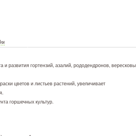
вы
та и развития гортензий, азалий, рододендронов, вересковы
аски цветов и листьев растений, увеличивает
я.
нта горшечных культур.