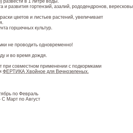
) развести в 1 литре воды.
та и развития гортензий, азалий, рододендронов, вересковы
аски цветов и листьев растений, увеличивает
я.
нта горшечных культур.
мки не проводить одновременно!
ду и во время дождя.
т при совместном применении с подкормками
и
ФЕРТИКА Хвойное для Вечнозеленых.
ябрь по Февраль
 С Март по Август