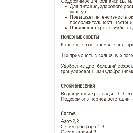
Содержимое 1/4 колпачка (10 мл
Для питания, здорового рос
культур.
Повышает интенсивность окр
продолжительность цветени
Продлевает срок службы гру
Полезные советы
Корневые и некорневые подкор
Не применять в солнечную пого
Удобрение дает больший эффек
гранулированными удобрениям
Сроки внесения
Выращивание рассады – С Сент
Подкормки в период вегетации –
Состав
Азот-2,2
Оксид фосфора-1,8
Оксид калия-4,3