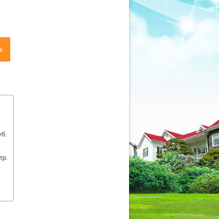
Ь
уб.
.
тр.