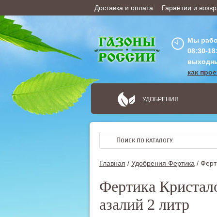
Доставка и оплата
Гарантии и возвр
ОФОРМИТЬ ЗАКАЗ
Мы рабо
08:30-18
выходн
как про
УДОБРЕНИЯ
Главная
/
Удобрения Фертика
/
Ферт
Фертика Кристало
азалий 2 литр