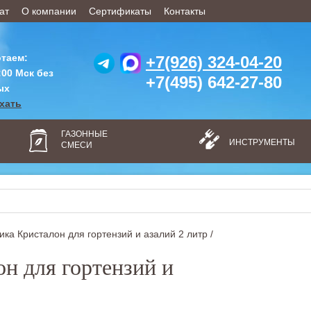
ат
О компании
Сертификаты
Контакты
таем:
+7(926) 324-04-20
:00 Мск без
+7(495) 642-27-80
ых
ехать
ГАЗОННЫЕ
ИНСТРУМЕНТЫ
СМЕСИ
ика Кристалон для гортензий и азалий 2 литр /
н для гортензий и