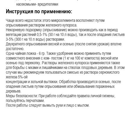
насекомыми- вредителями
Инструкция по применению:
Чаще всего недостаток этого микроэлемента восполняют путем
опрыскивания раствором железного купороса.
Некорневую подкормку (опрыскивание) можно производить как в период
вегетации растений 0,5-1% (50 г на 10 л воды), так и после опадания листьев
3-5% (300 г на 10 л воды) растворами.
Двукратного опрыскивания весной и осенью (после снятия урожая) вполне
достаточно.
Одна чайная ложка - 6 гр. Также удобрение можно применять путем
совместного внесения с ком- постом (1 кг на 100 кг компоста) весной или
осенью под перекопку. Растворы железного купороса применяются также
для борьбы с мхами и лишайниками на стволах плодовых деревьев. В этом
случае мы рекомендуем пользоваться смесью из раствора сернокислого
железа 5%-ой
концентрации и зольной вытяжки. Обработка производится осенью, после
опадения листьев путем опрыскивания или обмазывания пораженных
деревьев.
Меры безопасности: При работе соблюдайте правила личной гигиены,
пользуйтесь перчатками.
После работы следует вымыть руки и лицо с мылом.