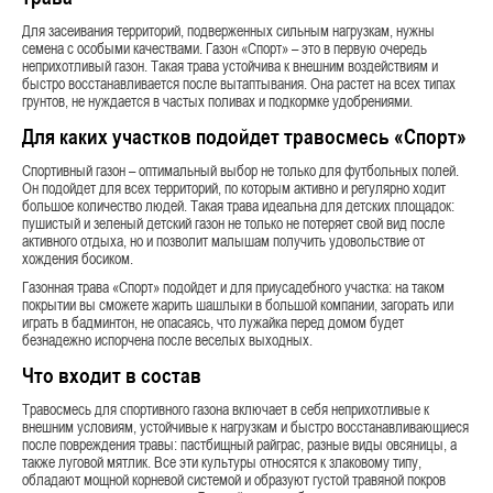
Для засеивания территорий, подверженных сильным нагрузкам, нужны
семена с особыми качествами. Газон «Спорт» – это в первую очередь
неприхотливый газон. Такая трава устойчива к внешним воздействиям и
быстро восстанавливается после вытаптывания. Она растет на всех типах
грунтов, не нуждается в частых поливах и подкормке удобрениями.
Для каких участков подойдет травосмесь «Спорт»
Спортивный газон – оптимальный выбор не только для футбольных полей.
Он подойдет для всех территорий, по которым активно и регулярно ходит
большое количество людей. Такая трава идеальна для детских площадок:
пушистый и зеленый детский газон не только не потеряет свой вид после
активного отдыха, но и позволит малышам получить удовольствие от
хождения босиком.
Газонная трава «Спорт» подойдет и для приусадебного участка: на таком
покрытии вы сможете жарить шашлыки в большой компании, загорать или
играть в бадминтон, не опасаясь, что лужайка перед домом будет
безнадежно испорчена после веселых выходных.
Что входит в состав
Травосмесь для спортивного газона включает в себя неприхотливые к
внешним условиям, устойчивые к нагрузкам и быстро восстанавливающиеся
после повреждения травы: пастбищный райграс, разные виды овсяницы, а
также луговой мятлик. Все эти культуры относятся к злаковому типу,
обладают мощной корневой системой и образуют густой травяной покров