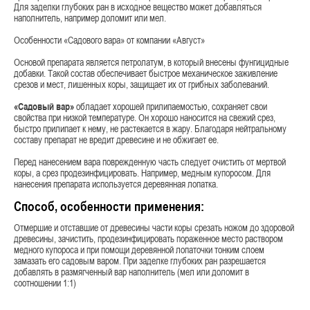
Для заделки глубоких ран в исходное вещество может добавляться
наполнитель, например доломит или мел.
Особенности «Садового вара» от компании «Август»
Основой препарата является петролатум, в который внесены фунгицидные
добавки. Такой состав обеспечивает быстрое механическое заживление
срезов и мест, лишенных коры, защищает их от грибных заболеваний.
«Садовый вар»
обладает хорошей прилипаемостью, сохраняет свои
свойства при низкой температуре. Он хорошо наносится на свежий срез,
быстро прилипает к нему, не растекается в жару. Благодаря нейтральному
составу препарат не вредит древесине и не обжигает ее.
Перед нанесением вара поврежденную часть следует очистить от мертвой
коры, а срез продезинфицировать. Например, медным купоросом. Для
нанесения препарата используется деревянная лопатка.
Способ, особенности применения:
Отмершие и отставшие от древесины части коры срезать ножом до здоровой
древесины, зачистить, продезинфицировать пораженное место раствором
медного купороса и при помощи деревянной лопаточки тонким слоем
замазать его садовым варом. При заделке глубоких ран разрешается
добавлять в размягченный вар наполнитель (мел или доломит в
соотношении 1:1)