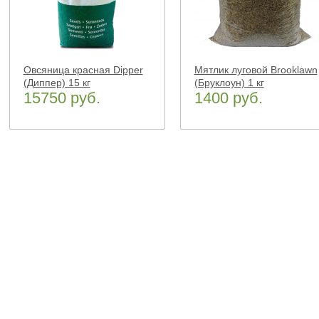
Овсяница красная Dipper
Мятлик луговой Brooklawn
(Диппер) 15 кг
(Бруклоун) 1 кг
15750 руб.
1400 руб.