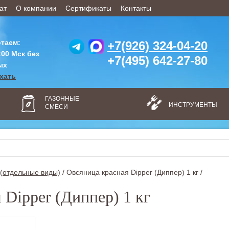
ат
О компании
Сертификаты
Контакты
таем:
+7(926) 324-04-20
:00 Мск без
+7(495) 642-27-80
ых
ехать
ГАЗОННЫЕ
ИНСТРУМЕНТЫ
СМЕСИ
(отдельные виды)
/
Овсяница красная Dipper (Диппер) 1 кг /
 Dipper (Диппер) 1 кг