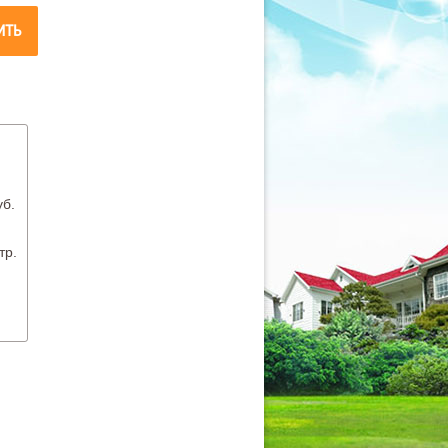
ИТЬ
уб.
.
тр.