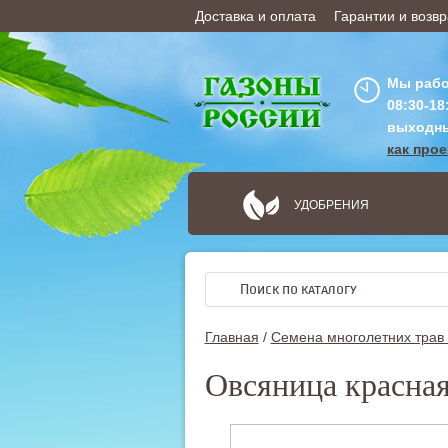
Доставка и оплата
Гарантии и возвр
ОФОРМИТЬ ЗАКАЗ
Мы рабо
08:30-18
выходн
как про
УДОБРЕНИЯ
Главная
/
Семена многолетних трав 
Овсяница красная