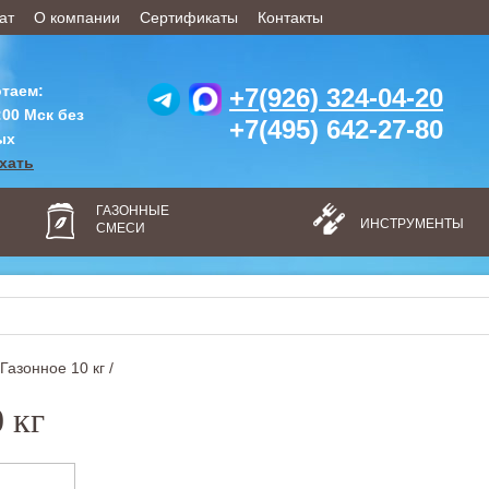
ат
О компании
Сертификаты
Контакты
таем:
+7(926) 324-04-20
:00 Мск без
+7(495) 642-27-80
ых
ехать
ГАЗОННЫЕ
ИНСТРУМЕНТЫ
СМЕСИ
азонное 10 кг /
 кг