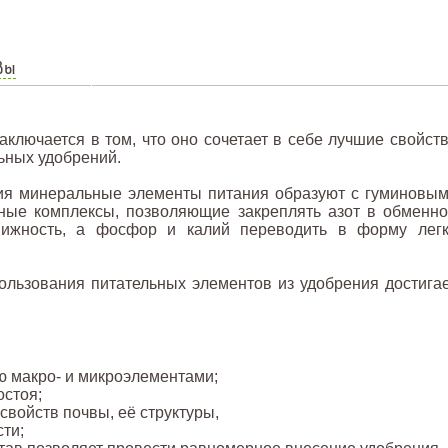
вы
аключается в том, что оно сочетает в себе лучшие свойст
льных удобрений.
ия минеральные элементы питания образуют с гуминовы
ные комплексы, позволяющие закреплять азот в обменн
ижность, а фосфор и калий переводить в форму лег
ользования питательных элементов из удобрения достига
 макро- и микроэлементами;
остоя;
войств почвы, её структуры,
ти;