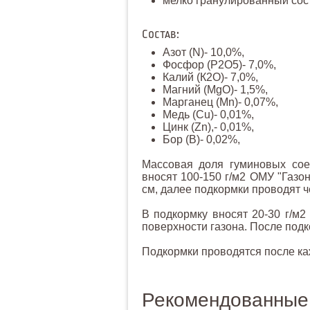
мелко гранулированный сос
Состав:
Азот (N)- 10,0%,
Фосфор (Р2О5)- 7,0%,
Калий (К2О)- 7,0%,
Магний (MgO)- 1,5%,
Марганец (Mn)- 0,07%,
Медь (Cu)- 0,01%,
Цинк (Zn),- 0,01%,
Бор (B)- 0,02%,
Массовая доля гуминовых соед
вносят 100-150 г/м2 ОМУ "Газо
см, далее подкормки проводят ч
В подкормку вносят 20-30 г/м2
поверхности газона. После подк
Подкормки проводятся после ка
Рекомендованные