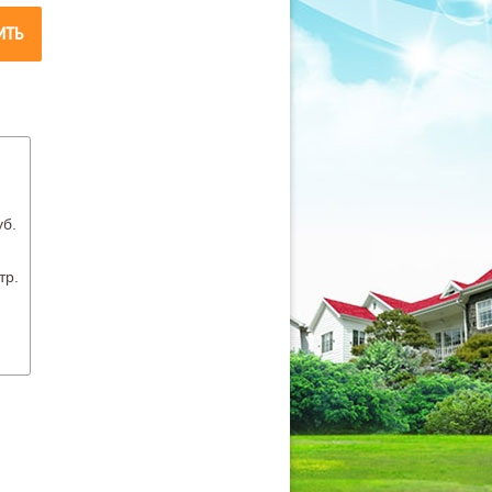
ИТЬ
уб.
.
тр.