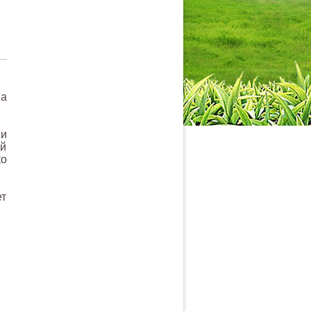
ва
ми
ой
ко
ет