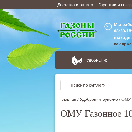
Доставка и оплата
Гарантии и возвр
ОФОРМИТЬ ЗАКАЗ
Мы рабо
08:30-18
выходн
как про
УДОБРЕНИЯ
Главная
/
Удобрения Буйские
/
ОМУ Г
ОМУ Газонное 10