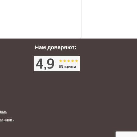
Нам доверяют:
нных
азинов -