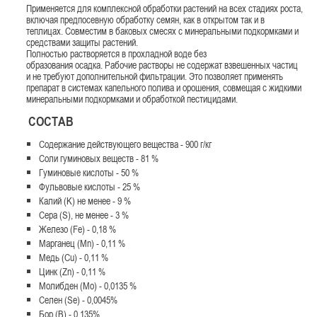
Применяется для комплексной обработки растений на всех стадиях роста,
включая предпосевную обработку семян, как в открытом так и в
теплицах. Совместим в баковых смесях с минеральными подкормками и
средствами защиты растений.
Полностью растворяется в прохладной воде без
образования осадка. Рабочие растворы не содержат взвешенных частиц
и не требуют дополнительной фильтрации. Это позволяет применять
препарат в системах капельного полива и орошения, совмещая с жидкими
минеральными подкормками и обработкой пестицидами.
СОСТАВ
Содержание действующего вещества - 900 г/кг
Соли гуминовых веществ - 81 %
Гуминовые кислоты - 50 %
Фульвовые кислоты - 25 %
Калий (K) не менее - 9 %
Сера (S), не менее - 3 %
Железо (Fe) - 0,18 %
Марганец (Mn) - 0,11 %
Медь (Cu) - 0,11 %
Цинк (Zn) - 0,11 %
Молибден (Mo) - 0,0135 %
Селен (Se) - 0,0045%
Бор (B) - 0,135%