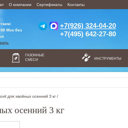
ат
О компании
Сертификаты
Контакты
таем:
+7(926) 324-04-20
:00 Мск без
+7(495) 642-27-80
ых
ехать
ГАЗОННЫЕ
ИНСТРУМЕНТЫ
СМЕСИ
rovit для хвойных осенний 3 кг /
ных осенний 3 кг