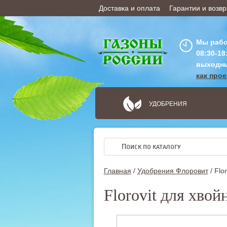
Доставка и оплата
Гарантии и возвр
ОФОРМИТЬ ЗАКАЗ
Мы рабо
08:30-18
выходн
как про
УДОБРЕНИЯ
Главная
/
Удобрения Флоровит
/
Flo
Florovit для хвой