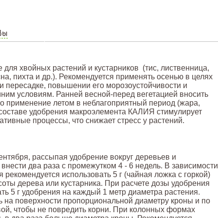
вы
для хвойных растений и кустарников (тис, лиственница,
на, пихта и др.). Рекомендуется применять осенью в целях
ри пересадке, повышении его морозоустойчивости и
мним условиям. Ранней весной-перед вегетацией вносить
о применение летом в неблагоприятный период (жара,
 составе удобрения макроэлемента КАЛИЯ стимулирует
тивные процессы, что снижает стресс у растений.
ентября, рассыпая удобрение вокруг деревьев и
внести два раза с промежутком 4 - 6 недель. В зависимости
 рекомендуется использовать 5 г (чайная ложка с горкой)
соты дерева или кустарника. При расчете дозы удобрения
ть 5 г удобрения на каждый 1 метр диаметра растения.
ь на поверхности пропорциональной диаметру кроны и по
вой, чтобы не повредить корни. При колонных формах