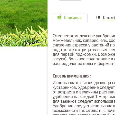
0
Описание
Отзы
Осеннее комплексное удобрение 
можжевельник, кипарис, ель, сос
снижения стресса у растений п
подготовке к отрицательным зи
для первой подкормки. Возможн
засуха), большое содержание в
распределение воды и фермента
Способ применения:
Использовать с июля до конца с
кустарников. Удобрение следует 
от возраста и величины растения
удобрения на каждый 1 метр вы
для вьюнков следует использова
Удобрение следует использоват
возможности так смешать с поч