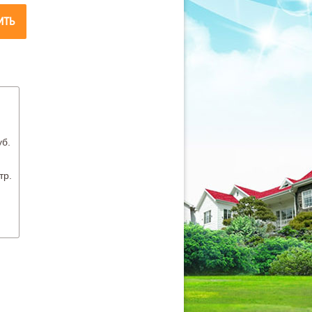
ИТЬ
уб.
.
тр.